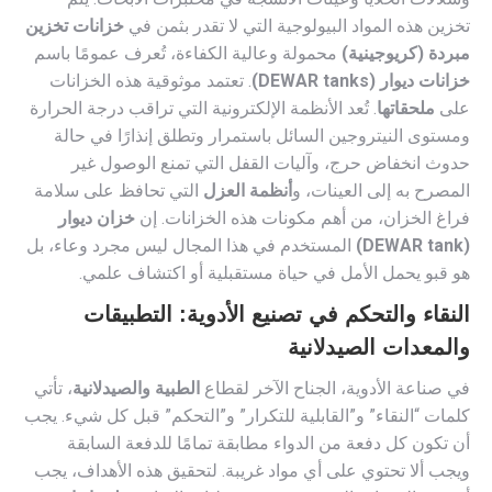
تخزين هذه المواد البيولوجية التي لا تقدر بثمن في
خزانات تخزين
مبردة (كريوجينية)
محمولة وعالية الكفاءة، تُعرف عمومًا باسم
خزانات ديوار (DEWAR tanks)
. تعتمد موثوقية هذه الخزانات
على
ملحقاتها
. تُعد الأنظمة الإلكترونية التي تراقب درجة الحرارة
ومستوى النيتروجين السائل باستمرار وتطلق إنذارًا في حالة
حدوث انخفاض حرج، وآليات القفل التي تمنع الوصول غير
المصرح به إلى العينات، و
أنظمة العزل
التي تحافظ على سلامة
فراغ الخزان، من أهم مكونات هذه الخزانات. إن
خزان ديوار
(DEWAR tank)
المستخدم في هذا المجال ليس مجرد وعاء، بل
هو قبو يحمل الأمل في حياة مستقبلية أو اكتشاف علمي.
النقاء والتحكم في تصنيع الأدوية: التطبيقات
والمعدات الصيدلانية
في صناعة الأدوية، الجناح الآخر لقطاع
الطبية والصيدلانية
، تأتي
كلمات “النقاء” و”القابلية للتكرار” و”التحكم” قبل كل شيء. يجب
أن تكون كل دفعة من الدواء مطابقة تمامًا للدفعة السابقة
ويجب ألا تحتوي على أي مواد غريبة. لتحقيق هذه الأهداف، يجب