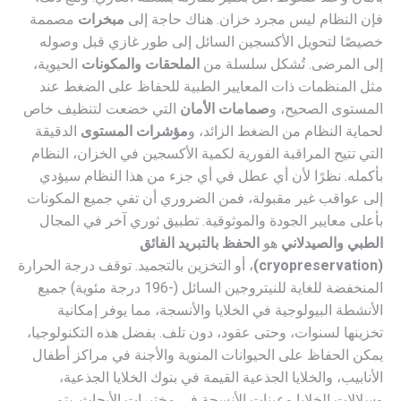
فإن النظام ليس مجرد خزان. هناك حاجة إلى
مبخرات
مصممة
خصيصًا لتحويل الأكسجين السائل إلى طور غازي قبل وصوله
إلى المرضى. تُشكل سلسلة من
الملحقات والمكونات
الحيوية،
مثل المنظمات ذات المعايير الطبية للحفاظ على الضغط عند
المستوى الصحيح، و
صمامات الأمان
التي خضعت لتنظيف خاص
لحماية النظام من الضغط الزائد، و
مؤشرات المستوى
الدقيقة
التي تتيح المراقبة الفورية لكمية الأكسجين في الخزان، النظام
بأكمله. نظرًا لأن أي عطل في أي جزء من هذا النظام سيؤدي
إلى عواقب غير مقبولة، فمن الضروري أن تفي جميع المكونات
بأعلى معايير الجودة والموثوقية. تطبيق ثوري آخر في المجال
الطبي والصيدلاني
هو
الحفظ بالتبريد الفائق
(cryopreservation)
، أو التخزين بالتجميد. توقف درجة الحرارة
المنخفضة للغاية للنيتروجين السائل (-196 درجة مئوية) جميع
الأنشطة البيولوجية في الخلايا والأنسجة، مما يوفر إمكانية
تخزينها لسنوات، وحتى عقود، دون تلف. بفضل هذه التكنولوجيا،
يمكن الحفاظ على الحيوانات المنوية والأجنة في مراكز أطفال
الأنابيب، والخلايا الجذعية القيمة في بنوك الخلايا الجذعية،
وسلالات الخلايا وعينات الأنسجة في مختبرات الأبحاث. يتم