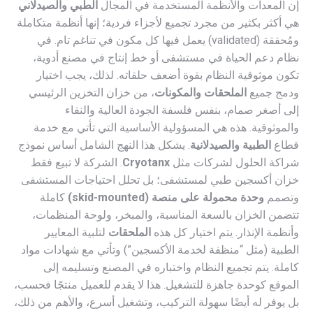
إن المعدات والأنظمة المستخدمة في المجال
الطبي والصيدلاني
هي أكثر بكثير من مجرد تجميع لأجزاء فردية؛ إنها أنظمة متكاملة
ومُحققة (validated) يعمل فيها كل مكون في تناغم تام. في
نظام دعم الحياة في مستشفى أو خط إنتاج في مصنع أدوية،
تكون موثوقية النظام بقوة أضعف حلقاته. لذلك، يجب اختيار
ودمج جميع
الملحقات والمكونات
، من خزان التخزين الرئيسي
إلى أصغر صمام، بنفس فلسفة الجودة العالية والنقاء
والموثوقية. هذه هي المسؤولية الأساسية التي تأتي مع خدمة
قطاع
الطبية والصيدلانية
. يشكل هذا النهج الشامل أساس نموذج
شراكة الحلول لشركات مثل
Cryotanx
. الشركة لا تبيع فقط
خزان أكسجين طبي لمستشفى؛ بل تحلل احتياجات المستشفى
وتصمم
وحدة محمولة على منصة (skid-mounted)
كاملة
تتضمن الخزان بالسعة المناسبة، والمبخر، ولوحة المنظمات،
وأنظمة الإنذار. يتم اختيار كل هذه
الملحقات
لتلبية المعايير
الطبية (مثل “منظفة لخدمة الأكسجين”) وتأتي مع شهادات مواد
كاملة. يتم تجميع النظام واختباره في المصنع وتسليمه إلى
الموقع كوحدة جاهزة للتشغيل. هذا لا يقدم للعميل منتجًا فحسب،
بل يوفر له أيضًا سهولة التركيب، وتشغيل أسرع، والأهم من ذلك،