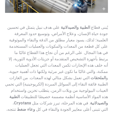
يُبنى قطاع
الطبية والصيدلانية
على هدف نبيل يتمثل في تحسين
جودة حياة الإنسان، وعلاج الأمراض، وتوسيع حدود المعرفة
العلمية؛ لذلك، يسود معيار مطلق من الدقة والنقاء والموثوقية
على كل قطعة من المعدات والمكونات والعمليات المستخدمة
في هذا المجال. على الرغم من أن نجاح هذا القطاع غالبًا ما
يرتبط بأجهزة التشخيص المتقدمة أو جزيئات الأدوية الثورية، إلا
أنه خلف هذه الإنجازات تكمن المعدات التي تجعل العمليات
ممكنة، والتي غالبًا ما تكون غير مرئية ولكنها ذات أهمية حيوية،
و
الملحقات
التي تعمل بشكل مثالي لهذه المعدات. من الغازات
الطبية فائقة النقاء إلى السوائل المبردة (الكريوجينية) التي تحمي
العينات البيولوجية من ويلات الزمن، يتطلب تخزين واستخدام
هذه المواد الأساسية أنظمة مصممة خصيصًا للتطبيقات
الطبية
والصيدلانية
. في هذه المرحلة، تبرز شركات مثل
Cryotanx
،
التي تتبنى أعلى معايير الجودة والنقاء في كل
وعاء ضغط
تنتجه،