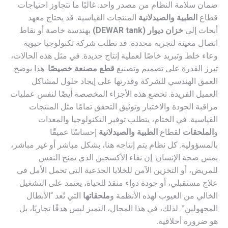
ضمان سلامة النظام من مصدر واحد. غالبًا ما تتجاوز احتياجات
قطاع
الطبية والصيدلانية
المنتجات القياسية. قد يحتاج معهد
أبحاث إلى
خزان ديوار (DEWAR tank)
بهندسة خاصة أو نقاط
اتصال معينة لتجربة محددة. قد تطلب شركة تكنولوجيا حيوية
وعاء خلط وتبريد خاصًا لعملية إنتاج جديدة. في مثل هذه الحالات،
تبرز القدرة على تصميم وتصنيع
قطع مصنعة خصيصًا
. هذا يوضح
العمق الهندسي للشركة وقدرتها على إيجاد حلول لمشاكل
العميل الفريدة. تخضع هذه الأجزاء المخصصة أيضًا لنفس عمليات
مراقبة الجودة والاختبار وتوثيق التحقق تمامًا مثل المنتجات
القياسية. في الختام، يتطلب توفير التكنولوجيا والمعدات
و
الملحقات
لقطاع
الطبية والصيدلانية
إحساسًا عميقًا
بالمسؤولية. كل نظام يتم إنتاجه هنا، بشكل مباشر أو غير مباشر،
يمس صحة الإنسان. إن نقاء الأكسجين الذي يمنح النفس
للمريض، أو التخزين الآمن للخلايا الجذعية التي تحمل الأمل في
علاج مستقبلي، أو جودة دواء منقذ للحياة، يعتمد على التشغيل
الخالي من العيوب لهذه الأنظمة و
ملحقاتها
التي تُعد “الأبطال
المجهولين”. لذلك، في هذا المجال، التميز ليس هدفًا تجاريًا، بل
هو ضرورة أخلاقية.