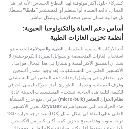
كشركاء حلول أكثر موثوقية لهذا القطاع الحساس؛ لأنه في هذا
المجال، لا يُعد الصمام أو المنظم أو المستشعر
“ملحقًا”
بسيطًا،
بل هو آلية ضمان تمس صحة الإنسان بشكل مباشر.
أساس دعم الحياة والتكنولوجيا الحيوية:
أنظمة تخزين الغازات الطبية
أحد الأركان الأساسية للتطبيقات
الطبية والصيدلانية
الحديثة هو
استخدام الغازات المتخصصة والسوائل المبردة (الكريوجينية). لا
شك أن التطبيق الأكثر أهمية وانتشارًا في هذا المجال هو إمداد
الأكسجين الطبي في المستشفيات. يُعد وجود مصدر أكسجين
غير منقطع ونقي وموثوق لوحدات دعم التنفس في المستشفى،
وغرف العمليات، وخدمات الطوارئ، أمرًا حيويًا بالمعنى الحرفي
للكلمة. لتلبية هذه الحاجة، تستخدم المستشفيات الحديثة عادةً
نظام الخزان الصغير (micro-bulk)
مركزي يقع خارج المنشأة.
هذه الخزانات، التي تصنعها شركة
Cryotanx
، تخزن الأكسجين
الطبي عالي النقاء في شكل سائل (LOX) عند درجة حرارة -183
درجة مئوية. وهذا يسمح بتخزين كمية أكبر بكثير من الأكسجين
بأمان وعند ضغوط أقل بكثير مقارنة بشكله الغازي. ومع ذلك،