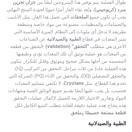
طوال العملية. يتم توفير هذا النيتروجين أيضًا من
خزان تخزين
مبرد (كريوجيني)
، وتُعد نقاء الغاز أمرًا حيويًا لجودة المنتج النهائي.
يجب أن تكون جميع
الملحقات
التي تحمل هذا الغاز، مثل الأنابيب
والصمامات والمنظمات، مصنوعة من مواد خاصة ومنظفة
بطريقة لا تدخل أي ملوثات إلى النظام. الميزة الأساسية التي
تميز المعدات في قطاع
الطبية والصيدلانية
عن الصناعات
الأخرى هي متطلب
“التحقق” (validation)
. التحقق من قطعة
من المعدات هو عملية توثيق أن تلك المعدات تؤدي وظيفتها
المصممة من أجلها بشكل صحيح وموثوق وقابل للتكرار. تتكون
هذه العملية عادةً من ثلاث مراحل: التحقق من التركيب (IQ)،
والتحقق التشغيلي (OQ)، والتحقق من الأداء (PQ). الشركة التي
تخدم هذا القطاع، مثل
Cryotanx
، لا تكتفي بتسليم المعدات
فحسب، بل يجب عليها أيضًا تقديم جميع الوثائق الفنية وشهادات
المواد وتقارير الاختبار اللازمة للعميل لإكمال عمليات التحقق
هذه بنجاح. هذه عملية دقيقة للغاية تتطلب التتبع الكامل لكل
قطعة مصنعة خصيصًا
و
ملحق
.
الطبية والصيدلانية