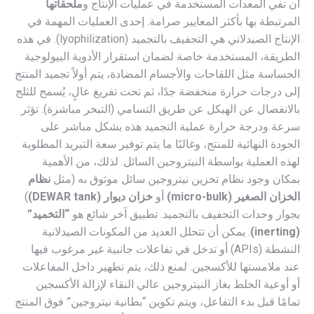
أن تفي المعدات المستخدمة في عمليات الإنتاج و
ملحقاتها
المرتبطة بها بأكثر المعايير صرامة. إحدى العمليات المهمة في
الإنتاج الصيدلاني هي التجفيف بالتجميد (lyophilization). في هذه
الطريقة، المستخدمة خاصة لضمان استقرار الأدوية البيولوجية
الحساسة مثل اللقاحات والأجسام المضادة، يتم أولاً تجميد المنتج
إلى درجات حرارة منخفضة جدًا، ثم تحت تفريغ عالٍ، يُسمح للثلج
بالانفصال عن الهيكل عن طريق التسامي (التبخر مباشرة). تؤثر
سرعة ودرجة حرارة عملية التجميد هذه بشكل مباشر على
الجودة النهائية للمنتج، وغالبًا ما يتم توفير سعة التبريد المطلوبة
لهذه العملية بواسطة النيتروجين السائل. لذلك، من الأهمية
بمكان وجود نظام تخزين نيتروجين سائل موثوق به (مثل
نظام
الخزان الصغير (micro-bulk)
أو
خزان ديوار (DEWAR tank)
)
بجوار وحدات التجفيف بالتجميد. تطبيق آخر شائع هو
“التخميد”
(inerting)
. يمكن أن تتحلل العديد من المكونات الصيدلانية
النشطة (APIs) أو تدخل في تفاعلات جانبية غير مرغوب فيها
عند ملامستها للأكسجين. لمنع ذلك، يتم تطهير داخل المفاعلات
أو أوعية الخلط بغاز النيتروجين عالي النقاء لإزالة الأكسجين
تمامًا قبل بدء التفاعل، ويتم تكوين “بطانية نيتروجين” فوق المنتج