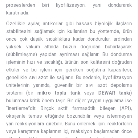
proseslerden biri liyofilizasyon, yani dondurarak
kurutmadır.
Özellikle aşılar, antikorlar gibi hassas biyolojik ilaçların
stabilitesini sağlamak için kullanılan bu yöntemde, ürün
önce çok düşük sıcaklıklara kadar dondurulur, ardından
yüksek vakum altında buzun doğrudan buharlaşarak
(süblimleşme) yapıdan ayrılması sağlanır. Bu dondurma
işleminin hızı ve sıcaklığı, ürünün son kalitesini doğrudan
etkiler ve bu işlem için gereken soğutma kapasitesi,
genellikle sıvı azot ile sağlanır. Bu nedenle, liyofilizasyon
ünitelerinin yanında, güvenilir bir sıvı azot depolama
sistemi (bir
mikro toplu tank
veya
DEWAR tankı
)
bulunması kritik önem taşır. Bir diğer yaygın uygulama ise
“inertleme”dir. Birçok aktif farmasötik bileşen (API),
oksijenle temas ettiğinde bozunabilir veya istenmeyen
yan reaksiyonlara girebilir. Bunu önlemek için, reaktörlerin
veya karıştırma kaplarının içi, reaksiyon başlamadan önce