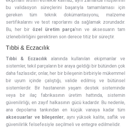
ekipmanı teslim etmekle kalmaz, aynı zamanda müşterinin
bu validasyon süreçlerini başarıyla tamamlaması için
gereken tüm teknik dokümantasyonu, malzeme
sertifikalarını ve test raporlarını da sağlamak zorundadır.
Bu, her bir
özel üretim parça
‘nın ve aksesuarın tam
izlenebilirliğini gerektiren son derece titiz bir süreçtir.
Tıbbi & Eczacılık
Tıbbi & Eczacılık
alanında kullanılan ekipmanlar ve
sistemler, tekil parçaların bir araya geldiği bir bütünden çok
daha fazlasıdır; onlar, her bir bileşenin birbiriyle mükemmel
bir uyum içinde çalıştığı, valide edilmiş ve bütünsel
sistemlerdir. Bir hastanenin yaşam destek sisteminde
veya bir ilaç fabrikasının üretim hattında, sistemin
güvenilirliği, en zayıf halkasının gücü kadardır. Bu nedenle,
ana depolama tankından en küçük vanaya kadar tüm
aksesuarlar ve bileşenler
, aynı yüksek kalite, saflık ve
güvenilirlik felsefesiyle seçilmeli ve entegre edilmelidir.