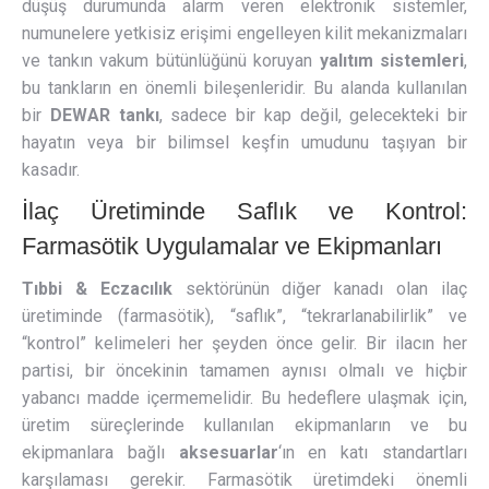
düşüş durumunda alarm veren elektronik sistemler,
numunelere yetkisiz erişimi engelleyen kilit mekanizmaları
ve tankın vakum bütünlüğünü koruyan
yalıtım sistemleri
,
bu tankların en önemli bileşenleridir. Bu alanda kullanılan
bir
DEWAR tankı
, sadece bir kap değil, gelecekteki bir
hayatın veya bir bilimsel keşfin umudunu taşıyan bir
kasadır.
İlaç Üretiminde Saflık ve Kontrol:
Farmasötik Uygulamalar ve Ekipmanları
Tıbbi & Eczacılık
sektörünün diğer kanadı olan ilaç
üretiminde (farmasötik), “saflık”, “tekrarlanabilirlik” ve
“kontrol” kelimeleri her şeyden önce gelir. Bir ilacın her
partisi, bir öncekinin tamamen aynısı olmalı ve hiçbir
yabancı madde içermemelidir. Bu hedeflere ulaşmak için,
üretim süreçlerinde kullanılan ekipmanların ve bu
ekipmanlara bağlı
aksesuarlar
‘ın en katı standartları
karşılaması gerekir. Farmasötik üretimdeki önemli