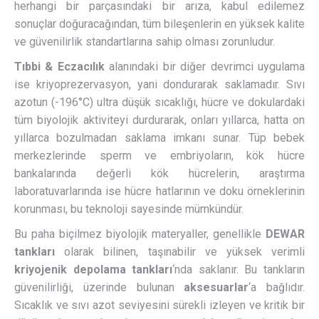
herhangi bir parçasındaki bir arıza, kabul edilemez
sonuçlar doğuracağından, tüm bileşenlerin en yüksek kalite
ve güvenilirlik standartlarına sahip olması zorunludur.
Tıbbi & Eczacılık
alanındaki bir diğer devrimci uygulama
ise kriyoprezervasyon, yani dondurarak saklamadır. Sıvı
azotun (-196°C) ultra düşük sıcaklığı, hücre ve dokulardaki
tüm biyolojik aktiviteyi durdurarak, onları yıllarca, hatta on
yıllarca bozulmadan saklama imkanı sunar. Tüp bebek
merkezlerinde sperm ve embriyoların, kök hücre
bankalarında değerli kök hücrelerin, araştırma
laboratuvarlarında ise hücre hatlarının ve doku örneklerinin
korunması, bu teknoloji sayesinde mümkündür.
Bu paha biçilmez biyolojik materyaller, genellikle
DEWAR
tankları
olarak bilinen, taşınabilir ve yüksek verimli
kriyojenik depolama tankları
‘nda saklanır. Bu tankların
güvenilirliği, üzerinde bulunan
aksesuarlar
‘a bağlıdır.
Sıcaklık ve sıvı azot seviyesini sürekli izleyen ve kritik bir