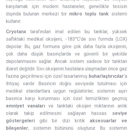
karşılamak için modern hastaneler, genellikle tesisin
dışında bulunan merkezi bir
mikro toplu tank
sistemi
kullanır.
Cryotanx
tarafından imal edilen bu tanklar, yüksek
saflıktaki medikal oksijeni, -183°C’de sıvı formda (LOX)
depolar. Bu, gaz formuna göre çok daha fazla oksijenin,
çok daha düşük basınçlarda ve güvenli bir şekilde
depolanmasını sağlar. Ancak sistem sadece bir tanktan
ibaret değildir. Sıvı oksijenin hastalara ulaşmadan önce gaz
fazına geçirilmesi için özel tasarlanmış
buharlaştırıcılar
‘a
ihtiyaç vardır. Basıncın doğru seviyede tutulması için
medikal standartlara uygun regülatörler, sistemin aşırı
basınca karşı korunması için özel temizlikten geçmiş
emniyet vanaları
ve tanktaki oksijen miktarının anlık
olarak takip edilmesini sağlayan hassas
seviye
göstergeleri
gibi bir dizi kritik
aksesuarlar ve
bileşenler
, sistemin bütününü oluşturur. Bu sistemin