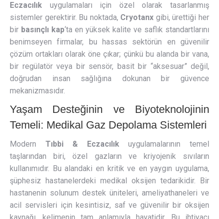
Eczacılık
uygulamaları için özel olarak tasarlanmış
sistemler gerektirir. Bu noktada,
Cryotanx
gibi, ürettiği her
bir
basınçlı kap
‘ta en yüksek kalite ve saflık standartlarını
benimseyen firmalar, bu hassas sektörün en güvenilir
çözüm ortakları olarak öne çıkar; çünkü bu alanda bir vana,
bir regülatör veya bir sensör, basit bir “aksesuar” değil,
doğrudan insan sağlığına dokunan bir güvence
mekanizmasıdır.
Yaşam Desteğinin ve Biyoteknolojinin
Temeli: Medikal Gaz Depolama Sistemleri
Modern
Tıbbi & Eczacılık
uygulamalarının temel
taşlarından biri, özel gazların ve kriyojenik sıvıların
kullanımıdır. Bu alandaki en kritik ve en yaygın uygulama,
şüphesiz hastanelerdeki medikal oksijen tedarikidir. Bir
hastanenin solunum destek üniteleri, ameliyathaneleri ve
acil servisleri için kesintisiz, saf ve güvenilir bir oksijen
kaynağı, kelimenin tam anlamıyla hayatidir. Bu ihtiyacı