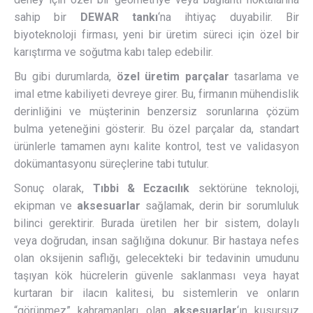
sahip bir
DEWAR tankı
‘na ihtiyaç duyabilir. Bir
biyoteknoloji firması, yeni bir üretim süreci için özel bir
karıştırma ve soğutma kabı talep edebilir.
Bu gibi durumlarda,
özel üretim parçalar
tasarlama ve
imal etme kabiliyeti devreye girer. Bu, firmanın mühendislik
derinliğini ve müşterinin benzersiz sorunlarına çözüm
bulma yeteneğini gösterir. Bu özel parçalar da, standart
ürünlerle tamamen aynı kalite kontrol, test ve validasyon
dokümantasyonu süreçlerine tabi tutulur.
Sonuç olarak,
Tıbbi & Eczacılık
sektörüne teknoloji,
ekipman ve
aksesuarlar
sağlamak, derin bir sorumluluk
bilinci gerektirir. Burada üretilen her bir sistem, dolaylı
veya doğrudan, insan sağlığına dokunur. Bir hastaya nefes
olan oksijenin saflığı, gelecekteki bir tedavinin umudunu
taşıyan kök hücrelerin güvenle saklanması veya hayat
kurtaran bir ilacın kalitesi, bu sistemlerin ve onların
“görünmez” kahramanları olan
aksesuarlar
‘ın kusursuz