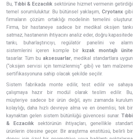
Bu,
Tıbbi & Eczacılık
sektörüne hizmet vermenin getirdiği
temel sorumluluktur. Bu bütünsel yaklaşım,
Cryotanx
gibi
firmaların çözüm ortaklığı modelinin temelini oluşturur.
Firma, bir hastaneye sadece bir medikal oksijen tankı
satmaz; hastanenin ihtiyacını analiz eder, doğru kapasitede
tankı, buharlaştırıcıyı, regülatör panelini ve alarm
sistemlerini içeren komple bir
kızak montajlı ünite
tasarlar. Tüm bu
aksesuarlar
, medikal standartlara uygun
(“oksijen servisi için temizlenmiş” gibi) ve tam malzeme
sertifikasyonuna sahip olacak şekilde seçilir.
Sistem fabrikada monte edilir, test edilir ve sahaya
çalışmaya hazır bir modül olarak teslim edilir. Bu,
müşteriye sadece bir ürün değil, aynı zamanda kurulum
kolaylığı, daha hızlı devreye alma ve en önemlisi, tek bir
kaynaktan gelen sistem bütünlüğü güvencesi sunar.
Tıbbi
& Eczacılık
sektörünün ihtiyaçları, genellikle standart
ürünlerin ötesine geçer. Bir araştırma enstitüsü, belirli bir
deney için özel bir geometriye veya bağlantı noktalarına