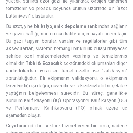
yüksek saflıkta azot gazı ile yıkanarak oksijen tamamen
temizlenir ve proses boyunca ürünün üzerinde bir “azot
battaniyesi” oluşturulur.
Bu azot, yine bir
kriyojenik depolama tankı
‘ndan sağlanır
ve gazın saflığı, son ürünün kalitesi için hayati önem taşır.
Bu gazı taşıyan borular, vanalar ve regülatörler gibi tüm
aksesuarlar
, sisteme herhangi bir kirlilik bulaştırmayacak
şekilde özel malzemelerden yapılmış ve temizlenmiş
olmalıdır.
Tıbbi & Eczacılık
sektöründeki ekipmanları diğer
endüstrilerden ayıran en temel özellik ise “validasyon”
zorunluluğudur. Bir ekipmanın validasyonu, o ekipmanın
tasarlandığı işi doğru, güvenilir ve tekrarlanabilir bir şekilde
yaptığının belgelenmesi sürecidir. Bu süreç, genellikle
Kurulum Kalifikasyonu (IQ), Operasyonel Kalifikasyon (OQ)
ve Performans Kalifikasyonu (PQ) olmak üzere üç
aşamadan oluşur.
Cryotanx
gibi bu sektöre hizmet veren bir firma, sadece