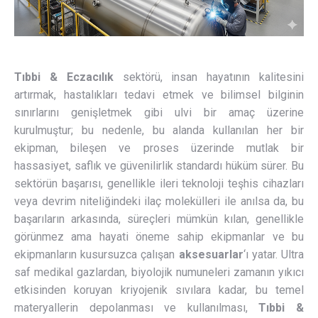
Tıbbi & Eczacılık
sektörü, insan hayatının kalitesini
artırmak, hastalıkları tedavi etmek ve bilimsel bilginin
sınırlarını genişletmek gibi ulvi bir amaç üzerine
kurulmuştur; bu nedenle, bu alanda kullanılan her bir
ekipman, bileşen ve proses üzerinde mutlak bir
hassasiyet, saflık ve güvenilirlik standardı hüküm sürer. Bu
sektörün başarısı, genellikle ileri teknoloji teşhis cihazları
veya devrim niteliğindeki ilaç molekülleri ile anılsa da, bu
başarıların arkasında, süreçleri mümkün kılan, genellikle
görünmez ama hayati öneme sahip ekipmanlar ve bu
ekipmanların kusursuzca çalışan
aksesuarlar
‘ı yatar. Ultra
saf medikal gazlardan, biyolojik numuneleri zamanın yıkıcı
etkisinden koruyan kriyojenik sıvılara kadar, bu temel
materyallerin depolanması ve kullanılması,
Tıbbi &